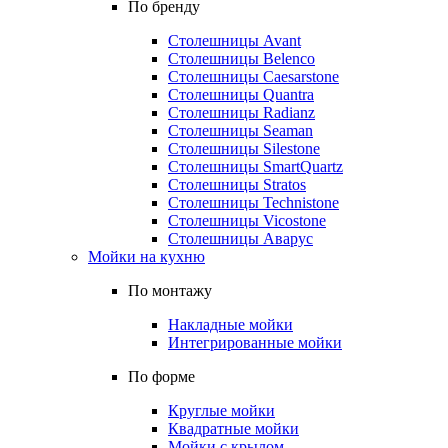
По бренду
Столешницы Avant
Столешницы Belenco
Столешницы Caesarstone
Столешницы Quantra
Столешницы Radianz
Столешницы Seaman
Столешницы Silestone
Столешницы SmartQuartz
Столешницы Stratos
Столешницы Technistone
Столешницы Vicostone
Столешницы Аварус
Мойки на кухню
По монтажу
Накладные мойки
Интегрированные мойки
По форме
Круглые мойки
Квадратные мойки
Мойки с крылом