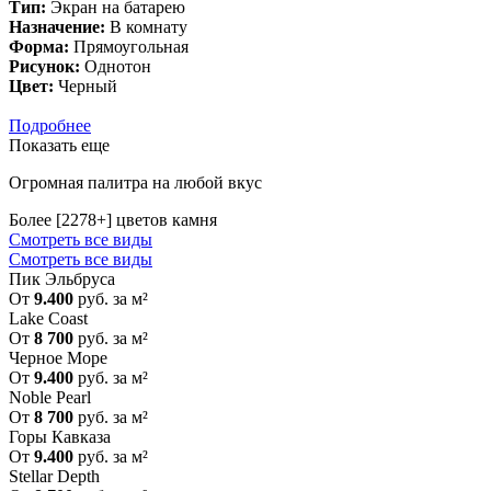
Тип:
Экран на батарею
Назначение:
В комнату
Форма:
Прямоугольная
Рисунок:
Однотон
Цвет:
Черный
Подробнее
Показать еще
Огромная палитра на любой вкус
Более [2278+] цветов камня
Смотреть все виды
Смотреть все виды
Пик Эльбруса
От
9.400
руб. за м²
Lake Coast
От
8 700
руб. за м²
Черное Море
От
9.400
руб. за м²
Noble Pearl
От
8 700
руб. за м²
Горы Кавказа
От
9.400
руб. за м²
Stellar Depth