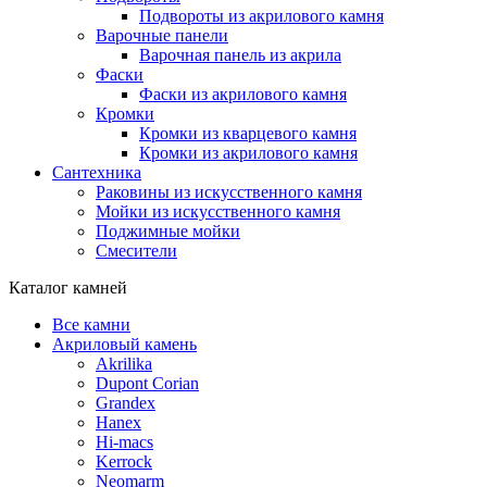
Подвороты из акрилового камня
Варочные панели
Варочная панель из акрила
Фаски
Фаски из акрилового камня
Кромки
Кромки из кварцевого камня
Кромки из акрилового камня
Сантехника
Раковины из искусственного камня
Мойки из искусственного камня
Поджимные мойки
Смесители
Каталог камней
Все камни
Акриловый камень
Akrilika
Dupont Corian
Grandex
Hanex
Hi-macs
Kerrock
Neomarm