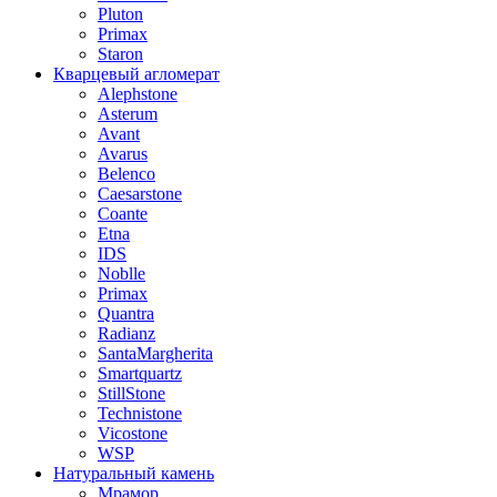
Pluton
Primax
Staron
Кварцевый агломерат
Alephstone
Asterum
Avant
Avarus
Belenco
Caesarstone
Coante
Etna
IDS
Noblle
Primax
Quantra
Radianz
SantaMargherita
Smartquartz
StillStone
Technistone
Vicostone
WSP
Натуральный камень
Мрамор