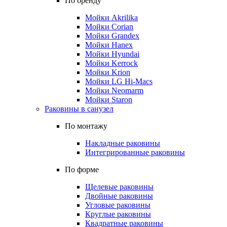
По бренду
Мойки Akrilika
Мойки Corian
Мойки Grandex
Мойки Hanex
Мойки Hyundai
Мойки Kerrock
Мойки Krion
Мойки LG Hi-Macs
Мойки Neomarm
Мойки Staron
Раковины в санузел
По монтажу
Накладные раковины
Интегрированные раковины
По форме
Щелевые раковины
Двойные раковины
Угловые раковины
Круглые раковины
Квадратные раковины