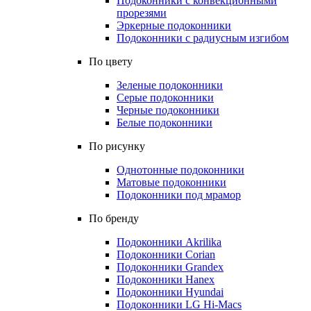
Подоконники с конвекционными
прорезями
Эркерные подоконники
Подоконники с радиусным изгибом
По цвету
Зеленые подоконники
Серые подоконники
Черные подоконники
Белые подоконники
По рисунку
Однотонные подоконники
Матовые подоконники
Подоконники под мрамор
По бренду
Подоконники Akrilika
Подоконники Corian
Подоконники Grandex
Подоконники Hanex
Подоконники Hyundai
Подоконники LG Hi-Macs