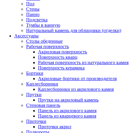
Пол
Стены
Панно
Подсветка
Тумбы в ванную
Натуральный камень для облицовки (отделки)
Аксессуары
Столы обеденные
Рабочая поверхность
Акриловая поверхность
Поверхность кварц
Рабочая поверхность из натурального камня
Поверхность керамика
Бортики
Акриловые бортики от производителя
Каплесборники
Каплесборники из акрилового камня
Прутки
Прутки на акриловый камень
Стеновая панель
Панель из акрилового камня
Панель из кварцевого камня
Проточки
Проточки акрил
Подвороты