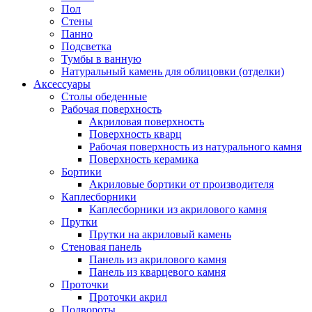
Пол
Стены
Панно
Подсветка
Тумбы в ванную
Натуральный камень для облицовки (отделки)
Аксессуары
Столы обеденные
Рабочая поверхность
Акриловая поверхность
Поверхность кварц
Рабочая поверхность из натурального камня
Поверхность керамика
Бортики
Акриловые бортики от производителя
Каплесборники
Каплесборники из акрилового камня
Прутки
Прутки на акриловый камень
Стеновая панель
Панель из акрилового камня
Панель из кварцевого камня
Проточки
Проточки акрил
Подвороты