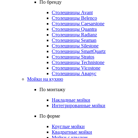
По бренду
Столешницы Avant
Столешницы Belenco
Столешницы Caesarstone
Столешницы Quantra
Столешницы Radianz
Столешницы Seaman
Столешницы Silestone
Столешницы SmartQuartz
Столешницы Stratos
Столешницы Technistone
Столешницы Vicostone
Столешницы Аварус
Мойки на кухню
По монтажу
Накладные мойки
Интегрированные мойки
По форме
Круглые мойки
Квадратные мойки
Мойки с крылом