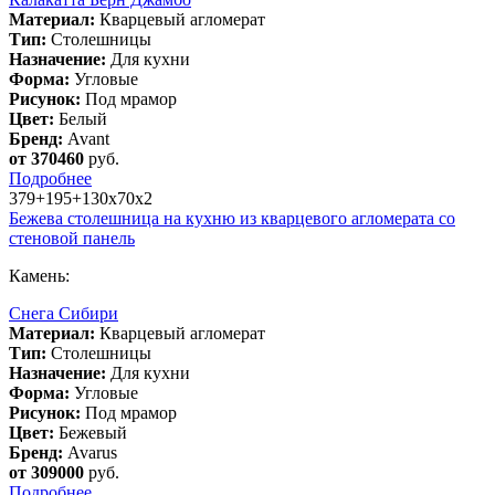
Материал:
Кварцевый агломерат
Тип:
Столешницы
Назначение:
Для кухни
Форма:
Угловые
Рисунок:
Под мрамор
Цвет:
Белый
Бренд:
Avant
от 370460
руб.
Подробнее
379+195+130х70х2
Бежева столешница на кухню из кварцевого агломерата со
стеновой панель
Камень:
Снега Сибири
Материал:
Кварцевый агломерат
Тип:
Столешницы
Назначение:
Для кухни
Форма:
Угловые
Рисунок:
Под мрамор
Цвет:
Бежевый
Бренд:
Avarus
от 309000
руб.
Подробнее