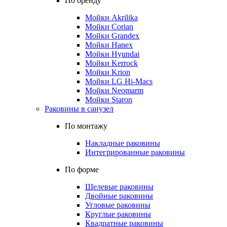
По бренду
Мойки Akrilika
Мойки Corian
Мойки Grandex
Мойки Hanex
Мойки Hyundai
Мойки Kerrock
Мойки Krion
Мойки LG Hi-Macs
Мойки Neomarm
Мойки Staron
Раковины в санузел
По монтажу
Накладные раковины
Интегрированные раковины
По форме
Щелевые раковины
Двойные раковины
Угловые раковины
Круглые раковины
Квадратные раковины