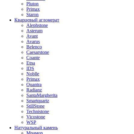
Pluton
Primax
Staron
Кварцевый агломерат
Alephstone
Asterum
Avant
Avarus
Belenco
Caesarstone
Coante
Etna
IDS
Noblle
Primax
Quantra
Radianz
SantaMargherita
Smartquartz
StillStone
Technistone
Vicostone
WSP
Натуральный камень
Мрамор