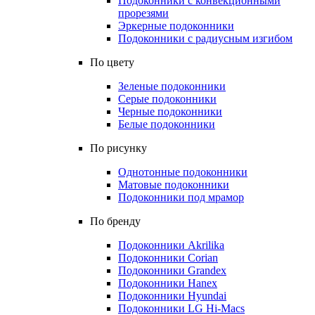
Подоконники с конвекционными
прорезями
Эркерные подоконники
Подоконники с радиусным изгибом
По цвету
Зеленые подоконники
Серые подоконники
Черные подоконники
Белые подоконники
По рисунку
Однотонные подоконники
Матовые подоконники
Подоконники под мрамор
По бренду
Подоконники Akrilika
Подоконники Corian
Подоконники Grandex
Подоконники Hanex
Подоконники Hyundai
Подоконники LG Hi-Macs