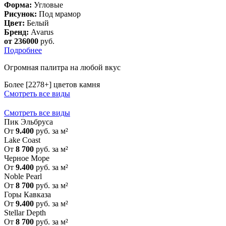
Форма:
Угловые
Рисунок:
Под мрамор
Цвет:
Белый
Бренд:
Avarus
от 236000
руб.
Подробнее
Огромная палитра на любой вкус
Более [2278+] цветов камня
Смотреть все виды
Смотреть все виды
Пик Эльбруса
От
9.400
руб. за м²
Lake Coast
От
8 700
руб. за м²
Черное Море
От
9.400
руб. за м²
Noble Pearl
От
8 700
руб. за м²
Горы Кавказа
От
9.400
руб. за м²
Stellar Depth
От
8 700
руб. за м²