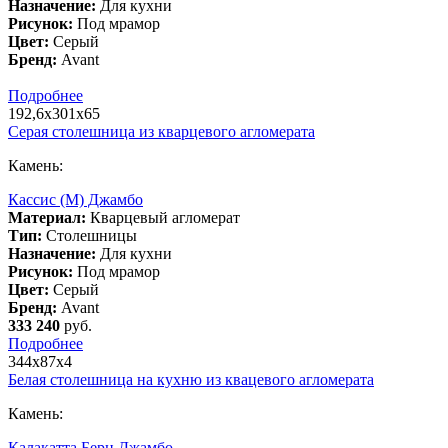
Назначение:
Для кухни
Рисунок:
Под мрамор
Цвет:
Серый
Бренд:
Avant
Подробнее
192,6х301х65
Серая столешница из кварцевого агломерата
Камень:
Кассис (М) Джамбо
Материал:
Кварцевый агломерат
Тип:
Столешницы
Назначение:
Для кухни
Рисунок:
Под мрамор
Цвет:
Серый
Бренд:
Avant
333 240
руб.
Подробнее
344х87х4
Белая столешница на кухню из квацевого агломерата
Камень:
Калакатта Берн Джамбо