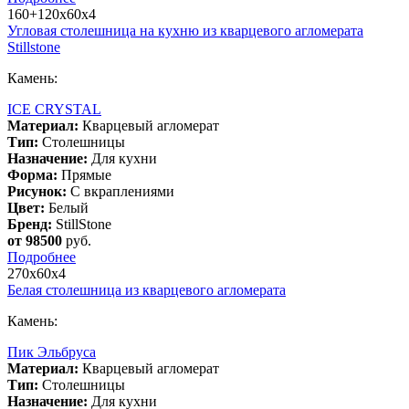
160+120х60х4
Угловая столешница на кухню из кварцевого агломерата
Stillstone
Камень:
ICE CRYSTAL
Материал:
Кварцевый агломерат
Тип:
Столешницы
Назначение:
Для кухни
Форма:
Прямые
Рисунок:
С вкраплениями
Цвет:
Белый
Бренд:
StillStone
от 98500
руб.
Подробнее
270х60х4
Белая столешница из кварцевого агломерата
Камень:
Пик Эльбруса
Материал:
Кварцевый агломерат
Тип:
Столешницы
Назначение:
Для кухни