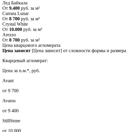
Лед Байкала
От
9.400
руб. за м²
Carrara Lunar
От
8 700
руб. за м²
Crystal White
От
10.000
руб. за м²
Arezzo
От
8 700
руб. за м²
Цена кварцового агломерата
Цена зависит
[Цена зависит] от сложности формы и размера
Кварцевый агломерат:
Цена за п.м.*, руб.
Avant
от 9 700
Avarus
от 9 400
StillStone
от 10 000