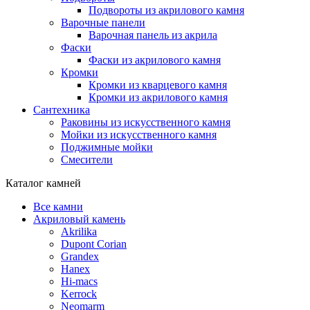
Подвороты из акрилового камня
Варочные панели
Варочная панель из акрила
Фаски
Фаски из акрилового камня
Кромки
Кромки из кварцевого камня
Кромки из акрилового камня
Сантехника
Раковины из искусственного камня
Мойки из искусственного камня
Поджимные мойки
Смесители
Каталог камней
Все камни
Акриловый камень
Akrilika
Dupont Corian
Grandex
Hanex
Hi-macs
Kerrock
Neomarm