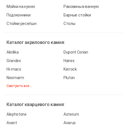
Мойки на кухню
Раковины в ванную
Подоконники
Барные стойки
Стойки ресепшн
Столы
Каталог
акрилового камня:
Akrilika
Dupont Corian
Grandex
Hanex
Hi-macs
Kerrock
Neomarm
Pluton
Смотреть все...
Каталог
кварцевого камня:
Alephstone
Asterum
Avant
Avarus