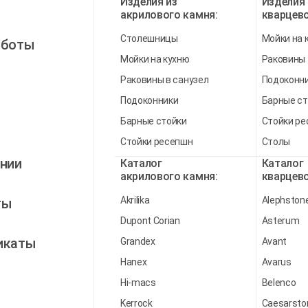
Изделия из
Изделия 
акрилового камня:
кварцево
Столешницы
Мойки на 
аботы
Мойки на кухню
Раковины
Раковины в санузел
Подоконн
Подоконники
Барные ст
Барные стойки
Стойки р
Стойки ресепшн
Столы
нии
Каталог
Каталог
акрилового камня:
кварцево
Akrilika
Alephston
ты
Dupont Corian
Asterum
икаты
Grandex
Avant
Hanex
Avarus
ы
Hi-macs
Belenco
Kerrock
Caesarsto