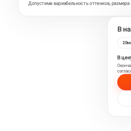
Допустима вариабельность оттенков, размера 
В н
20м
В це
Оконча
соглас