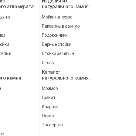
из
Изделия из
го агломерата:
натурального камня:
кухню
Мойки на кухню
Раковины в ванную
ики
Подоконники
ойки
Барные стойки
есепшн
Стойки ресепшн
Столы
Каталог
го камня:
натурального камня:
e
Мрамор
Гранит
Кварцит
Оникс
Травертин
ne