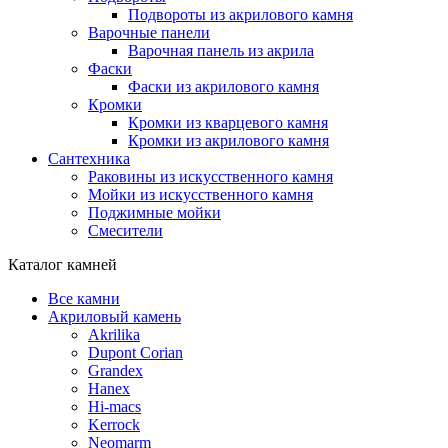
Подвороты из акрилового камня
Варочные панели
Варочная панель из акрила
Фаски
Фаски из акрилового камня
Кромки
Кромки из кварцевого камня
Кромки из акрилового камня
Сантехника
Раковины из искусственного камня
Мойки из искусственного камня
Поджимные мойки
Смесители
Каталог камней
Все камни
Акриловый камень
Akrilika
Dupont Corian
Grandex
Hanex
Hi-macs
Kerrock
Neomarm