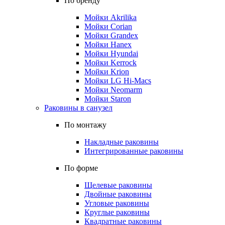
По бренду
Мойки Akrilika
Мойки Corian
Мойки Grandex
Мойки Hanex
Мойки Hyundai
Мойки Kerrock
Мойки Krion
Мойки LG Hi-Macs
Мойки Neomarm
Мойки Staron
Раковины в санузел
По монтажу
Накладные раковины
Интегрированные раковины
По форме
Щелевые раковины
Двойные раковины
Угловые раковины
Круглые раковины
Квадратные раковины