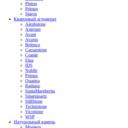
Pluton
Primax
Staron
Кварцевый агломерат
Alephstone
Asterum
Avant
Avarus
Belenco
Caesarstone
Coante
Etna
IDS
Noblle
Primax
Quantra
Radianz
SantaMargherita
Smartquartz
StillStone
Technistone
Vicostone
WSP
Натуральный камень
Мрамор