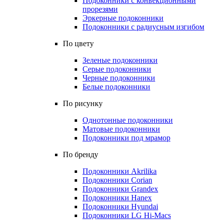
Подоконники с конвекционными
прорезями
Эркерные подоконники
Подоконники с радиусным изгибом
По цвету
Зеленые подоконники
Серые подоконники
Черные подоконники
Белые подоконники
По рисунку
Однотонные подоконники
Матовые подоконники
Подоконники под мрамор
По бренду
Подоконники Akrilika
Подоконники Corian
Подоконники Grandex
Подоконники Hanex
Подоконники Hyundai
Подоконники LG Hi-Macs