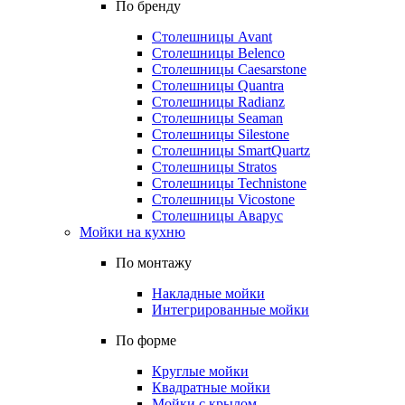
По бренду
Столешницы Avant
Столешницы Belenco
Столешницы Caesarstone
Столешницы Quantra
Столешницы Radianz
Столешницы Seaman
Столешницы Silestone
Столешницы SmartQuartz
Столешницы Stratos
Столешницы Technistone
Столешницы Vicostone
Столешницы Аварус
Мойки на кухню
По монтажу
Накладные мойки
Интегрированные мойки
По форме
Круглые мойки
Квадратные мойки
Мойки с крылом