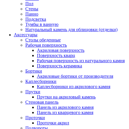
Пол
Стены
Панно
Подсветка
Тумбы в ванную
Натуральный камень для облицовки (отделки)
Аксессуары
Столы обеденные
Рабочая поверхность
Акриловая поверхность
Поверхность кварц
Рабочая поверхность из натурального камня
Поверхность керамика
Бортики
Акриловые бортики от производителя
Каплесборники
Каплесборники из акрилового камня
Прутки
Прутки на акриловый камень
Стеновая панель
Панель из акрилового камня
Панель из кварцевого камня
Проточки
Проточки акрил
Подвороты