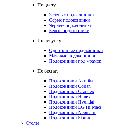
По цвету
Зеленые подоконники
Серые подоконники
Черные подоконники
Белые подоконники
По рисунку
Однотонные подоконники
Матовые подоконники
Подоконники под мрамор
По бренду
Подоконники Akrilika
Подоконники Corian
Подоконники Grandex
Подоконники Hanex
Подоконники Hyundai
Подоконники LG Hi-Macs
Подоконники Neomarm
Подоконники Staron
Столы