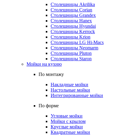
Столешницы Akrilika
Столешницы Corian
Столешницы Grandex
Столешницы Hanex
Столешницы Hyundai
Столешницы Kerrock
Столешницы Krion
Столешницы LG Hi-Macs
Столешницы Neomarm
Столешницы Pluton
Столешницы Staron
Мойки на кухню
По монтажу
Накладные мойки
Настольные мойки
Интегрированные мойки
По форме
Угловые мойки
Мойки с крылом
Круглые мойки
Квадратные мойки