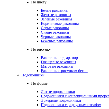
По цвету
Белые раковины
Желтые раковины
Зеленые раковины
Коричневые раковины
Серые раковины
Синие раковины
Черные раковины
Бежевые раковины
По рисунку
Раковины под мрамор
Глянцевые раковины
Матовые раковины
Раковины с рисунком бетон
Подоконники
По форме
Литые подоконники
Подоконники с конвекционными проре
Эркерные подоконники
Подоконники с радиусным изгибом