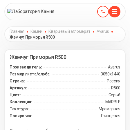
Главная
Камни
Кварцевый агломерат
Avarus
Жемчуг Приморья R500
Жемчуг Приморья
R500
Производитель:
Avarus
Размер листа/слэба:
3050х1440
Страна:
Россия
Артикул:
R500
Цвет:
Серый
Коллекция:
MARBLE
Текстура:
Мраморная
Полировка:
Глянцевая