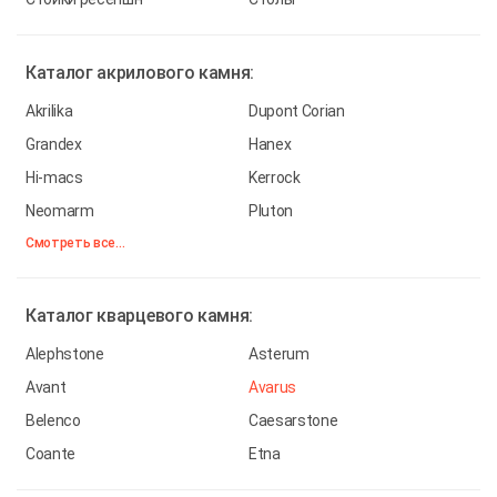
Каталог
акрилового камня:
Akrilika
Dupont Corian
Grandex
Hanex
Hi-macs
Kerrock
Neomarm
Pluton
Смотреть все...
Каталог
кварцевого камня:
Alephstone
Asterum
Avant
Avarus
Belenco
Caesarstone
Coante
Etna