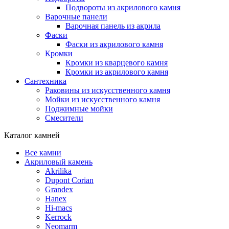
Подвороты из акрилового камня
Варочные панели
Варочная панель из акрила
Фаски
Фаски из акрилового камня
Кромки
Кромки из кварцевого камня
Кромки из акрилового камня
Сантехника
Раковины из искусственного камня
Мойки из искусственного камня
Поджимные мойки
Смесители
Каталог камней
Все камни
Акриловый камень
Akrilika
Dupont Corian
Grandex
Hanex
Hi-macs
Kerrock
Neomarm