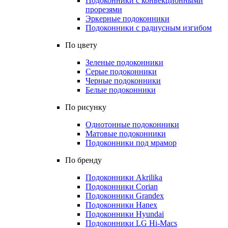
Подоконники с конвекционными
прорезями
Эркерные подоконники
Подоконники с радиусным изгибом
По цвету
Зеленые подоконники
Серые подоконники
Черные подоконники
Белые подоконники
По рисунку
Однотонные подоконники
Матовые подоконники
Подоконники под мрамор
По бренду
Подоконники Akrilika
Подоконники Corian
Подоконники Grandex
Подоконники Hanex
Подоконники Hyundai
Подоконники LG Hi-Macs