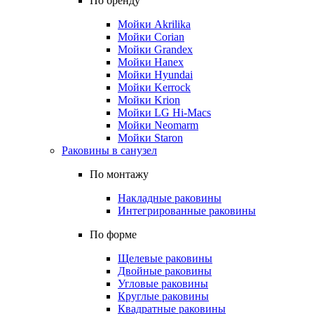
По бренду
Мойки Akrilika
Мойки Corian
Мойки Grandex
Мойки Hanex
Мойки Hyundai
Мойки Kerrock
Мойки Krion
Мойки LG Hi-Macs
Мойки Neomarm
Мойки Staron
Раковины в санузел
По монтажу
Накладные раковины
Интегрированные раковины
По форме
Щелевые раковины
Двойные раковины
Угловые раковины
Круглые раковины
Квадратные раковины