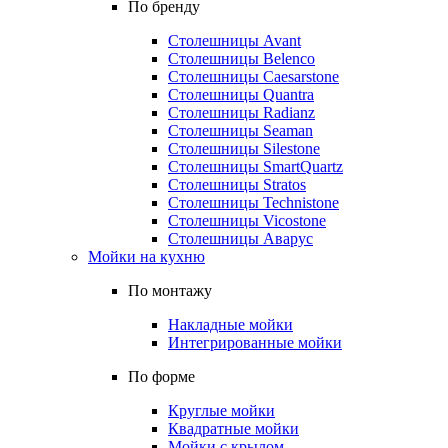
По бренду
Столешницы Avant
Столешницы Belenco
Столешницы Caesarstone
Столешницы Quantra
Столешницы Radianz
Столешницы Seaman
Столешницы Silestone
Столешницы SmartQuartz
Столешницы Stratos
Столешницы Technistone
Столешницы Vicostone
Столешницы Аварус
Мойки на кухню
По монтажу
Накладные мойки
Интегрированные мойки
По форме
Круглые мойки
Квадратные мойки
Мойки с крылом