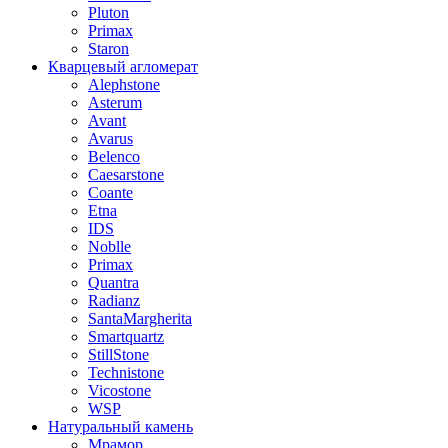
Pluton
Primax
Staron
Кварцевый агломерат
Alephstone
Asterum
Avant
Avarus
Belenco
Caesarstone
Coante
Etna
IDS
Noblle
Primax
Quantra
Radianz
SantaMargherita
Smartquartz
StillStone
Technistone
Vicostone
WSP
Натуральный камень
Мрамор