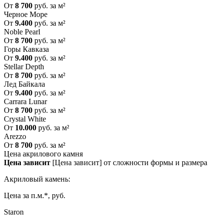
От
8 700
руб. за м²
Черное Море
От
9.400
руб. за м²
Noble Pearl
От
8 700
руб. за м²
Горы Кавказа
От
9.400
руб. за м²
Stellar Depth
От
8 700
руб. за м²
Лед Байкала
От
9.400
руб. за м²
Carrara Lunar
От
8 700
руб. за м²
Crystal White
От
10.000
руб. за м²
Arezzo
От
8 700
руб. за м²
Цена акрилового камня
Цена зависит
[Цена зависит] от сложности формы и размера
Акриловый камень:
Цена за п.м.*, руб.
Staron