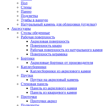
Пол
Стены
Панно
Подсветка
Тумбы в ванную
Натуральный камень для облицовки (отделки)
Аксессуары
Столы обеденные
Рабочая поверхность
Акриловая поверхность
Поверхность кварц
Рабочая поверхность из натурального камня
Поверхность керамика
Бортики
Акриловые бортики от производителя
Каплесборники
Каплесборники из акрилового камня
Прутки
Прутки на акриловый камень
Стеновая панель
Панель из акрилового камня
Панель из кварцевого камня
Проточки
Проточки акрил
Подвороты