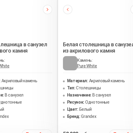
олешница в санузел
Белая столешница в санузе
ового камня
из акрилового камня
нь:
Камень:
White
Pure White
:
Акриловый камень
Материал:
Акриловый камень
ешницы
Тип:
Столешницы
е:
В санузел
Назначение:
В санузел
Однотонные
Рисунок:
Однотонные
ый
Цвет:
Белый
andex
Бренд:
Grandex