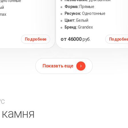
Однотонные
Форма:
Прямые
ый
Рисунок:
Однотонные
imax
Цвет:
Белый
Бренд:
Grandex
от 46000
.
руб.
Подробнее
Подробн
Показать еще
ус
в камня