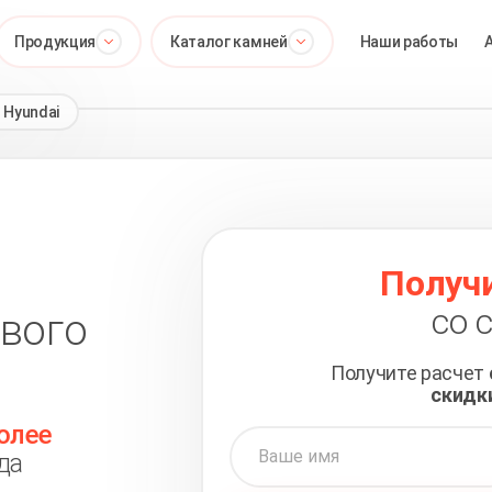
Продукция
Каталог камней
Наши работы
 Hyundai
Получи
со 
ового
Получите расчет
скидк
олее
да