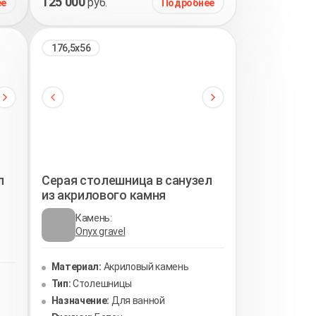
125 000
руб.
ее
Подробнее
176,5х56
л
Серая столешница в санузел
из акрилового камня
Камень:
Onyx gravel
Материал:
Акриловый камень
Тип:
Столешницы
Назначение:
Для ванной