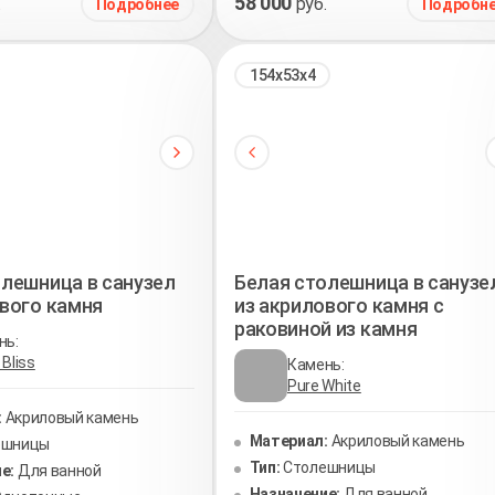
58 000
.
руб.
Подробнее
Подробн
154х53х4
олешница в санузел
Белая столешница в санузе
ового камня
из акрилового камня с
раковиной из камня
нь:
Bliss
Камень:
Pure White
:
Акриловый камень
Материал:
Акриловый камень
ешницы
Тип:
Столешницы
е:
Для ванной
Назначение:
Для ванной