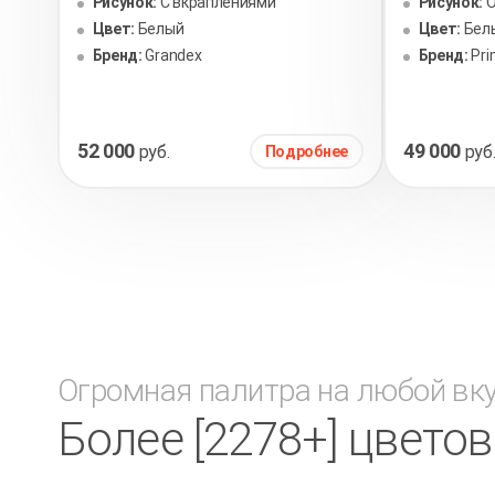
Рисунок:
С вкраплениями
Рисунок:
Цвет:
Белый
Цвет:
Бел
Бренд:
Grandex
Бренд:
Pr
52 000
49 000
руб.
руб
Подробнее
Огромная палитра на любой вк
Более [2278+] цвето