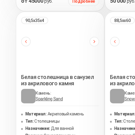
от 45000
50 000
руб.
руб
Подробнее
90,5х35х4
88,5хх60
Белая столешница в санузел
Белая ст
из акрилового камня
из акрил
Камень:
Каме
Sparkling Sand
Snow 
Материал:
Акриловый камень
Материал
Тип:
Столешницы
Тип:
Стол
Назначение:
Для ванной
Назначени