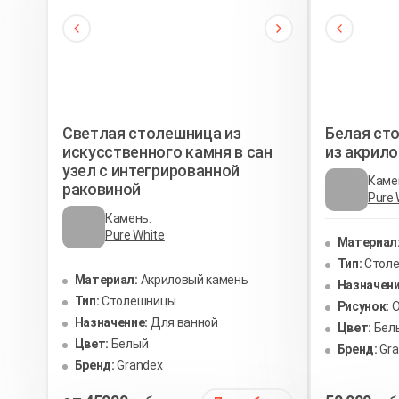
Светлая столешница из
Белая ст
искусственного камня в сан
из акрил
узел с интегрированной
Каме
раковиной
Pure 
Камень:
Pure White
Материал
Тип:
Стол
Материал:
Акриловый камень
Назначени
Тип:
Столешницы
Рисунок:
Назначение:
Для ванной
Цвет:
Бел
Цвет:
Белый
Бренд:
Gr
Бренд:
Grandex