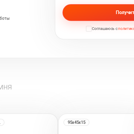
Получит
аботы
Соглашаюсь с
политик
мня
2
95х45х15