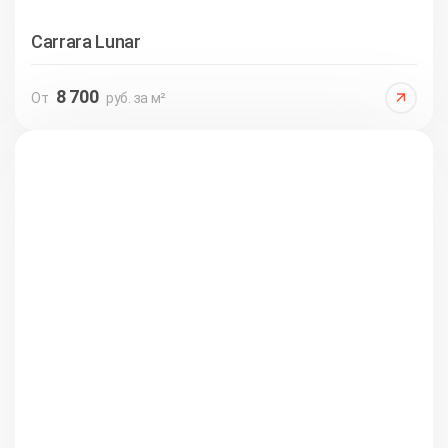
Carrara Lunar
8 700
От
руб. за м²