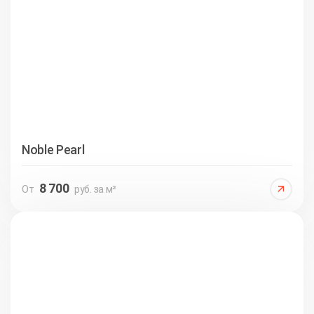
Noble Pearl
8 700
От
руб. за м²