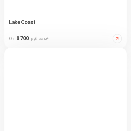
Lake Coast
8 700
От
руб. за м²