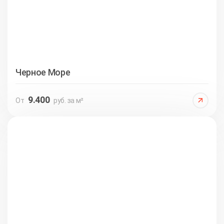
Черное Море
9.400
От
руб. за м²