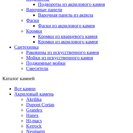
Подвороты из акрилового камня
Варочные панели
Варочная панель из акрила
Фаски
Фаски из акрилового камня
Кромки
Кромки из кварцевого камня
Кромки из акрилового камня
Сантехника
Раковины из искусственного камня
Мойки из искусственного камня
Поджимные мойки
Смесители
Каталог камней
Все камни
Акриловый камень
Akrilika
Dupont Corian
Grandex
Hanex
Hi-macs
Kerrock
Neomarm