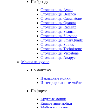
По бренду
Столешницы Avant
Столешницы Belenco
Столешницы Caesarstone
Столешницы Quantra
Столешницы Radianz
Столешницы Seaman
Столешницы Silestone
Столешницы SmartQuartz
Столешницы Stratos
Столешницы Technistone
Столешницы Vicostone
Столешницы Аварус
Мойки на кухню
По монтажу
Накладные мойки
Интегрированные мойки
По форме
Круглые мойки
Квадратные мойки
Мойки с крылом