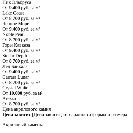
Пик Эльбруса
От
9.400
руб. за м²
Lake Coast
От
8 700
руб. за м²
Черное Море
От
9.400
руб. за м²
Noble Pearl
От
8 700
руб. за м²
Горы Кавказа
От
9.400
руб. за м²
Stellar Depth
От
8 700
руб. за м²
Лед Байкала
От
9.400
руб. за м²
Carrara Lunar
От
8 700
руб. за м²
Crystal White
От
10.000
руб. за м²
Arezzo
От
8 700
руб. за м²
Цена акрилового камня
Цена зависит
[Цена зависит] от сложности формы и размера
Акриловый камень: