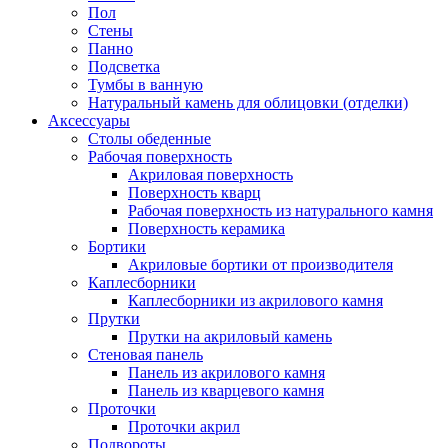
Пол
Стены
Панно
Подсветка
Тумбы в ванную
Натуральный камень для облицовки (отделки)
Аксессуары
Столы обеденные
Рабочая поверхность
Акриловая поверхность
Поверхность кварц
Рабочая поверхность из натурального камня
Поверхность керамика
Бортики
Акриловые бортики от производителя
Каплесборники
Каплесборники из акрилового камня
Прутки
Прутки на акриловый камень
Стеновая панель
Панель из акрилового камня
Панель из кварцевого камня
Проточки
Проточки акрил
Подвороты