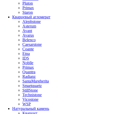
Pluton
Primax
Staron
Кварцевый агломерат
Alephstone
Asterum
Avant
Avarus
Belenco
Caesarstone
Coante
Etna
IDS
Noblle
Primax
Quantra
Radianz
SantaMargherita
Smartquartz
StillStone
Technistone
Vicostone
WSP
Натуральный камень
Кварцит