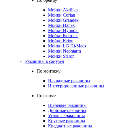
По бренду
Мойки Akrilika
Мойки Corian
Мойки Grandex
Мойки Hanex
Мойки Hyundai
Мойки Kerrock
Мойки Krion
Мойки LG Hi-Macs
Мойки Neomarm
Мойки Staron
Раковины в санузел
По монтажу
Накладные раковины
Интегрированные раковины
По форме
Щелевые раковины
Двойные раковины
Угловые раковины
Круглые раковины
Квадратные раковины