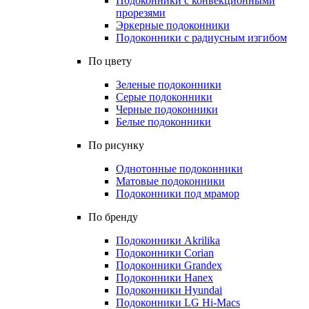
Подоконники с конвекционными
прорезями
Эркерные подоконники
Подоконники с радиусным изгибом
По цвету
Зеленые подоконники
Серые подоконники
Черные подоконники
Белые подоконники
По рисунку
Однотонные подоконники
Матовые подоконники
Подоконники под мрамор
По бренду
Подоконники Akrilika
Подоконники Corian
Подоконники Grandex
Подоконники Hanex
Подоконники Hyundai
Подоконники LG Hi-Macs