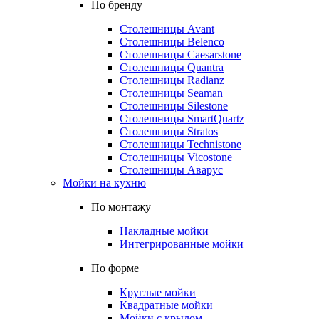
По бренду
Столешницы Avant
Столешницы Belenco
Столешницы Caesarstone
Столешницы Quantra
Столешницы Radianz
Столешницы Seaman
Столешницы Silestone
Столешницы SmartQuartz
Столешницы Stratos
Столешницы Technistone
Столешницы Vicostone
Столешницы Аварус
Мойки на кухню
По монтажу
Накладные мойки
Интегрированные мойки
По форме
Круглые мойки
Квадратные мойки
Мойки с крылом