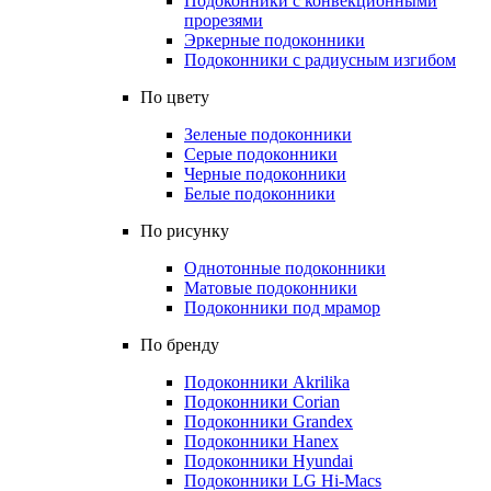
Подоконники с конвекционными
прорезями
Эркерные подоконники
Подоконники с радиусным изгибом
По цвету
Зеленые подоконники
Серые подоконники
Черные подоконники
Белые подоконники
По рисунку
Однотонные подоконники
Матовые подоконники
Подоконники под мрамор
По бренду
Подоконники Akrilika
Подоконники Corian
Подоконники Grandex
Подоконники Hanex
Подоконники Hyundai
Подоконники LG Hi-Macs