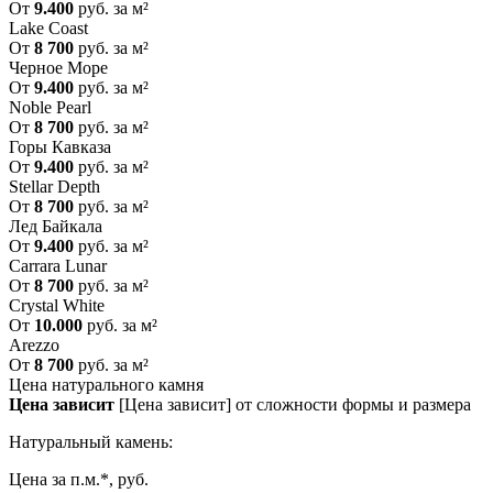
От
9.400
руб. за м²
Lake Coast
От
8 700
руб. за м²
Черное Море
От
9.400
руб. за м²
Noble Pearl
От
8 700
руб. за м²
Горы Кавказа
От
9.400
руб. за м²
Stellar Depth
От
8 700
руб. за м²
Лед Байкала
От
9.400
руб. за м²
Carrara Lunar
От
8 700
руб. за м²
Crystal White
От
10.000
руб. за м²
Arezzo
От
8 700
руб. за м²
Цена натурального камня
Цена зависит
[Цена зависит] от сложности формы и размера
Натуральный камень:
Цена за п.м.*, руб.