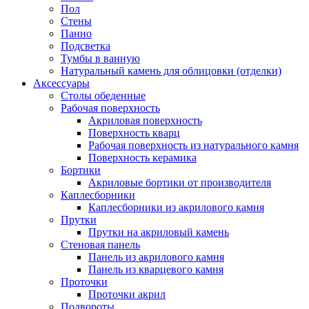
Пол
Стены
Панно
Подсветка
Тумбы в ванную
Натуральный камень для облицовки (отделки)
Аксессуары
Столы обеденные
Рабочая поверхность
Акриловая поверхность
Поверхность кварц
Рабочая поверхность из натурального камня
Поверхность керамика
Бортики
Акриловые бортики от производителя
Каплесборники
Каплесборники из акрилового камня
Прутки
Прутки на акриловый камень
Стеновая панель
Панель из акрилового камня
Панель из кварцевого камня
Проточки
Проточки акрил
Подвороты