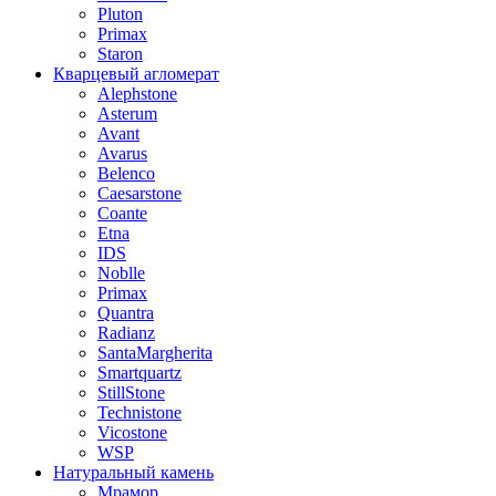
Pluton
Primax
Staron
Кварцевый агломерат
Alephstone
Asterum
Avant
Avarus
Belenco
Caesarstone
Coante
Etna
IDS
Noblle
Primax
Quantra
Radianz
SantaMargherita
Smartquartz
StillStone
Technistone
Vicostone
WSP
Натуральный камень
Мрамор