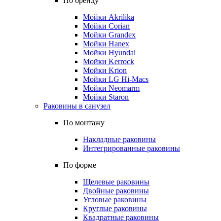
По бренду
Мойки Akrilika
Мойки Corian
Мойки Grandex
Мойки Hanex
Мойки Hyundai
Мойки Kerrock
Мойки Krion
Мойки LG Hi-Macs
Мойки Neomarm
Мойки Staron
Раковины в санузел
По монтажу
Накладные раковины
Интегрированные раковины
По форме
Щелевые раковины
Двойные раковины
Угловые раковины
Круглые раковины
Квадратные раковины