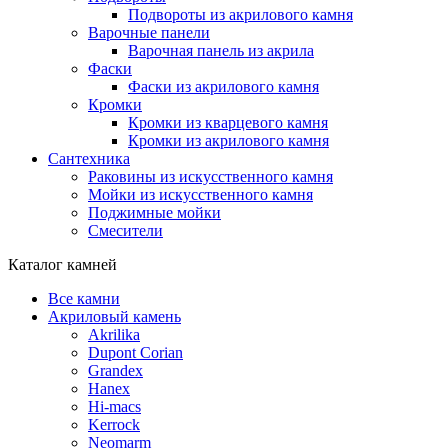
Подвороты из акрилового камня
Варочные панели
Варочная панель из акрила
Фаски
Фаски из акрилового камня
Кромки
Кромки из кварцевого камня
Кромки из акрилового камня
Сантехника
Раковины из искусственного камня
Мойки из искусственного камня
Поджимные мойки
Смесители
Каталог камней
Все камни
Акриловый камень
Akrilika
Dupont Corian
Grandex
Hanex
Hi-macs
Kerrock
Neomarm