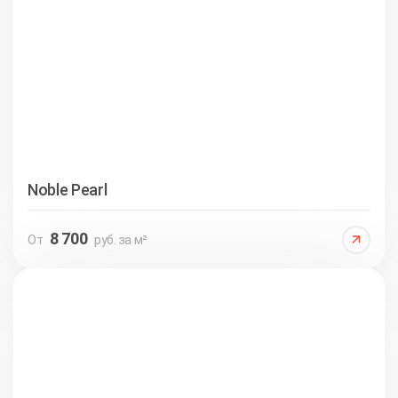
Noble Pearl
8 700
От
руб. за м²