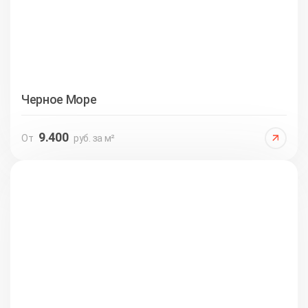
Черное Море
9.400
От
руб. за м²