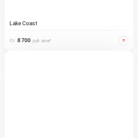
Lake Coast
8 700
От
руб. за м²