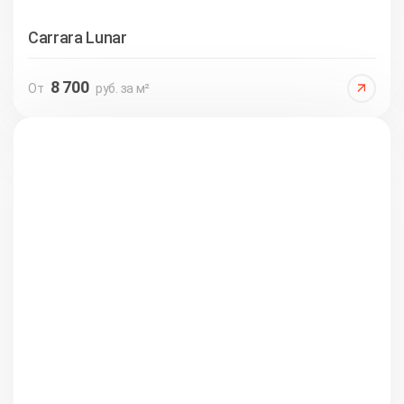
Carrara Lunar
8 700
От
руб. за м²