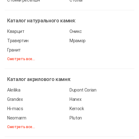
Стойки ресепшн
Столы
Каталог
натурального камня:
Кварцит
Оникс
Травертин
Мрамор
Гранит
Смотреть все...
Каталог
акрилового камня:
Akrilika
Dupont Corian
Grandex
Hanex
Hi-macs
Kerrock
Neomarm
Pluton
Смотреть все...