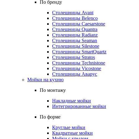
По бренду
Столешницы Avant
Столешницы Belenco
Столешницы Caesarstone
Столешницы Quantra
Столешницы Radianz
Столешницы Seaman
Столешницы Silestone
Столешницы SmartQuartz
Столешницы Stratos
Столешницы Technistone
Столешницы Vicostone
Столешницы Аварус
Мойки на кухню
По монтажу
Накладные мойки
Интегрированные мойки
По форме
Круглые мойки
Квадратные мойки
Мойки с крылом