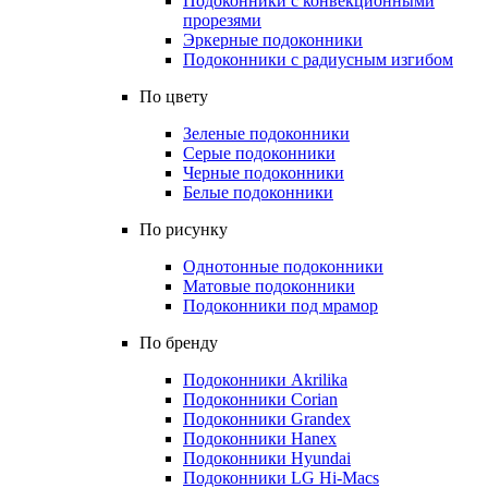
Подоконники с конвекционными
прорезями
Эркерные подоконники
Подоконники с радиусным изгибом
По цвету
Зеленые подоконники
Серые подоконники
Черные подоконники
Белые подоконники
По рисунку
Однотонные подоконники
Матовые подоконники
Подоконники под мрамор
По бренду
Подоконники Akrilika
Подоконники Corian
Подоконники Grandex
Подоконники Hanex
Подоконники Hyundai
Подоконники LG Hi-Macs