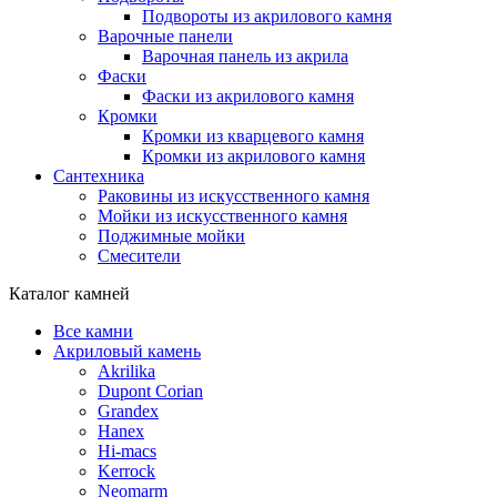
Подвороты из акрилового камня
Варочные панели
Варочная панель из акрила
Фаски
Фаски из акрилового камня
Кромки
Кромки из кварцевого камня
Кромки из акрилового камня
Сантехника
Раковины из искусственного камня
Мойки из искусственного камня
Поджимные мойки
Смесители
Каталог камней
Все камни
Акриловый камень
Akrilika
Dupont Corian
Grandex
Hanex
Hi-macs
Kerrock
Neomarm