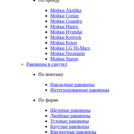
По бренду
Мойки Akrilika
Мойки Corian
Мойки Grandex
Мойки Hanex
Мойки Hyundai
Мойки Kerrock
Мойки Krion
Мойки LG Hi-Macs
Мойки Neomarm
Мойки Staron
Раковины в санузел
По монтажу
Накладные раковины
Интегрированные раковины
По форме
Щелевые раковины
Двойные раковины
Угловые раковины
Круглые раковины
Квадратные раковины