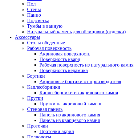
Пол
Стены
Панно
Подсветка
Тумбы в ванную
Натуральный камень для облицовки (отделки)
Аксессуары
Столы обеденные
Рабочая поверхность
Акриловая поверхность
Поверхность кварц
Рабочая поверхность из натурального камня
Поверхность керамика
Бортики
Акриловые бортики от производителя
Каплесборники
Каплесборники из акрилового камня
Прутки
Прутки на акриловый камень
Стеновая панель
Панель из акрилового камня
Панель из кварцевого камня
Проточки
Проточки акрил
Подвороты