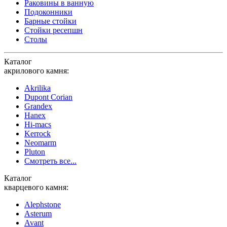
Раковины в ванную
Подоконники
Барные стойки
Стойки ресепшн
Столы
Каталог
акрилового камня:
Akrilika
Dupont Corian
Grandex
Hanex
Hi-macs
Kerrock
Neomarm
Pluton
Смотреть все...
Каталог
кварцевого камня:
Alephstone
Asterum
Avant