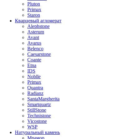
Pluton
Primax
Staron
Кварцевый агломерат
Alephstone
Asterum
Avant
Avarus
Belenco
Caesarstone
Coante
Etna
IDS
Noblle
Primax
Quantra
Radianz
SantaMargherita
Smartquartz
StillStone
Technistone
Vicostone
WSP
Натуральный камень
Мрамор