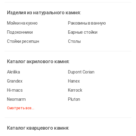
Изделия из
натурального камня:
Мойки на кухню
Раковины в ванную
Подоконники
Барные стойки
Стойки ресепшн
Столы
Каталог
акрилового камня:
Akrilika
Dupont Corian
Grandex
Hanex
Hi-macs
Kerrock
Neomarm
Pluton
Смотреть все...
Каталог
кварцевого камня: