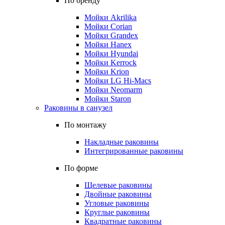
По бренду
Мойки Akrilika
Мойки Corian
Мойки Grandex
Мойки Hanex
Мойки Hyundai
Мойки Kerrock
Мойки Krion
Мойки LG Hi-Macs
Мойки Neomarm
Мойки Staron
Раковины в санузел
По монтажу
Накладные раковины
Интегрированные раковины
По форме
Щелевые раковины
Двойные раковины
Угловые раковины
Круглые раковины
Квадратные раковины