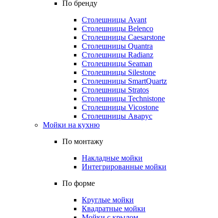
По бренду
Столешницы Avant
Столешницы Belenco
Столешницы Caesarstone
Столешницы Quantra
Столешницы Radianz
Столешницы Seaman
Столешницы Silestone
Столешницы SmartQuartz
Столешницы Stratos
Столешницы Technistone
Столешницы Vicostone
Столешницы Аварус
Мойки на кухню
По монтажу
Накладные мойки
Интегрированные мойки
По форме
Круглые мойки
Квадратные мойки
Мойки с крылом