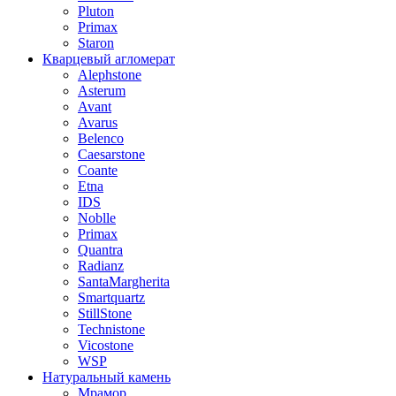
Pluton
Primax
Staron
Кварцевый агломерат
Alephstone
Asterum
Avant
Avarus
Belenco
Caesarstone
Coante
Etna
IDS
Noblle
Primax
Quantra
Radianz
SantaMargherita
Smartquartz
StillStone
Technistone
Vicostone
WSP
Натуральный камень
Мрамор