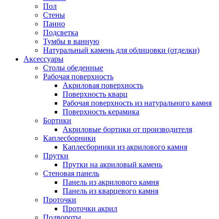
Пол
Стены
Панно
Подсветка
Тумбы в ванную
Натуральный камень для облицовки (отделки)
Аксессуары
Столы обеденные
Рабочая поверхность
Акриловая поверхность
Поверхность кварц
Рабочая поверхность из натурального камня
Поверхность керамика
Бортики
Акриловые бортики от производителя
Каплесборники
Каплесборники из акрилового камня
Прутки
Прутки на акриловый камень
Стеновая панель
Панель из акрилового камня
Панель из кварцевого камня
Проточки
Проточки акрил
Подвороты