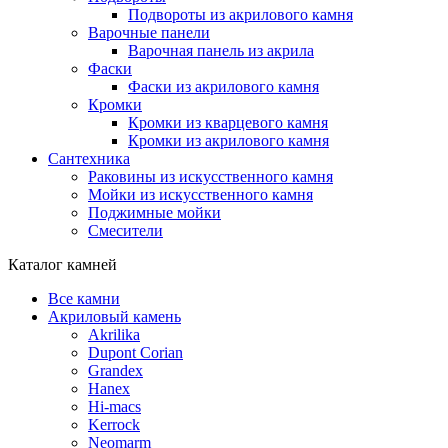
Подвороты из акрилового камня
Варочные панели
Варочная панель из акрила
Фаски
Фаски из акрилового камня
Кромки
Кромки из кварцевого камня
Кромки из акрилового камня
Сантехника
Раковины из искусственного камня
Мойки из искусственного камня
Поджимные мойки
Смесители
Каталог камней
Все камни
Акриловый камень
Akrilika
Dupont Corian
Grandex
Hanex
Hi-macs
Kerrock
Neomarm