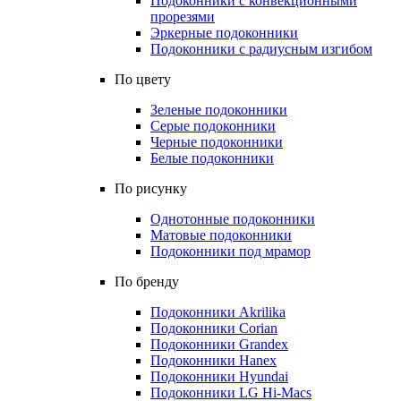
Подоконники с конвекционными
прорезями
Эркерные подоконники
Подоконники с радиусным изгибом
По цвету
Зеленые подоконники
Серые подоконники
Черные подоконники
Белые подоконники
По рисунку
Однотонные подоконники
Матовые подоконники
Подоконники под мрамор
По бренду
Подоконники Akrilika
Подоконники Corian
Подоконники Grandex
Подоконники Hanex
Подоконники Hyundai
Подоконники LG Hi-Macs