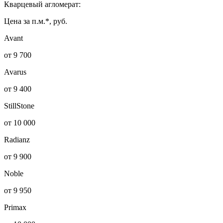
Кварцевый агломерат:
Цена за п.м.*, руб.
Avant
от 9 700
Avarus
от 9 400
StillStone
от 10 000
Radianz
от 9 900
Noble
от 9 950
Primax