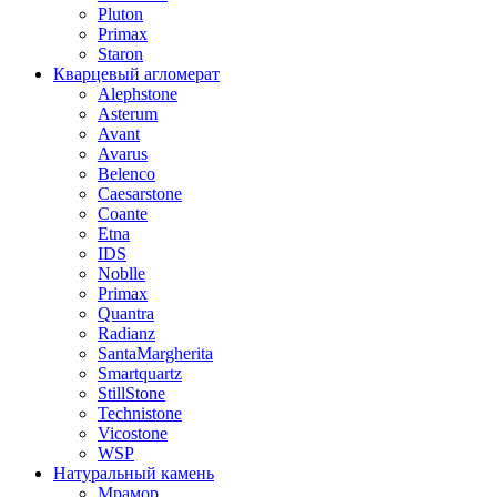
Pluton
Primax
Staron
Кварцевый агломерат
Alephstone
Asterum
Avant
Avarus
Belenco
Caesarstone
Coante
Etna
IDS
Noblle
Primax
Quantra
Radianz
SantaMargherita
Smartquartz
StillStone
Technistone
Vicostone
WSP
Натуральный камень
Мрамор