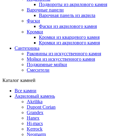
Подвороты из акрилового камня
Варочные панели
Варочная панель из акрила
Фаски
Фаски из акрилового камня
Кромки
Кромки из кварцевого камня
Кромки из акрилового камня
Сантехника
Раковины из искусственного камня
Мойки из искусственного камня
Поджимные мойки
Смесители
Каталог камней
Все камни
Акриловый камень
Akrilika
Dupont Corian
Grandex
Hanex
Hi-macs
Kerrock
Neomarm