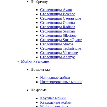
По бренду
Столешницы Avant
Столешницы Belenco
Столешницы Caesarstone
Столешницы Quantra
Столешницы Radianz
Столешницы Seaman
Столешницы Silestone
Столешницы SmartQuartz
Столешницы Stratos
Столешницы Technistone
Столешницы Vicostone
Столешницы Аварус
Мойки на кухню
По монтажу
Накладные мойки
Интегрированные мойки
По форме
Круглые мойки
Квадратные мойки
Мойки с крылом