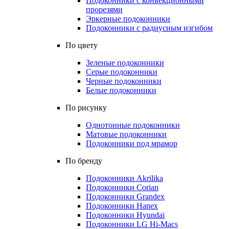
Подоконники с конвекционными
прорезями
Эркерные подоконники
Подоконники с радиусным изгибом
По цвету
Зеленые подоконники
Серые подоконники
Черные подоконники
Белые подоконники
По рисунку
Однотонные подоконники
Матовые подоконники
Подоконники под мрамор
По бренду
Подоконники Akrilika
Подоконники Corian
Подоконники Grandex
Подоконники Hanex
Подоконники Hyundai
Подоконники LG Hi-Macs