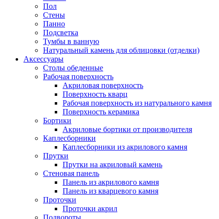
Пол
Стены
Панно
Подсветка
Тумбы в ванную
Натуральный камень для облицовки (отделки)
Аксессуары
Столы обеденные
Рабочая поверхность
Акриловая поверхность
Поверхность кварц
Рабочая поверхность из натурального камня
Поверхность керамика
Бортики
Акриловые бортики от производителя
Каплесборники
Каплесборники из акрилового камня
Прутки
Прутки на акриловый камень
Стеновая панель
Панель из акрилового камня
Панель из кварцевого камня
Проточки
Проточки акрил
Подвороты