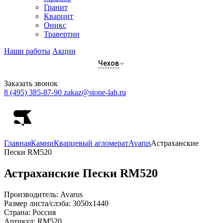
Гранит
Кварцит
Оникс
Травертин
Наши работы
Акции
Чехов
Заказать звонок
8 (495) 385-87-90
zakaz@stone-lab.ru
Главная
Камни
Кварцевый агломерат
Avarus
Астраханские
Пески RM520
Астраханские Пески
RM520
Производитель:
Avarus
Размер листа/слэба:
3050х1440
Страна:
Россия
Артикул:
RM520