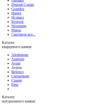
Akrilika
Dupont Corian
Grandex
Hanex
Hi-macs
Kerrock
Neomarm
Pluton
Смотреть все...
Каталог
кварцевого камня:
Alephstone
Asterum
Avant
Avarus
Belenco
Caesarstone
Coante
Etna
Каталог
натурального камня: