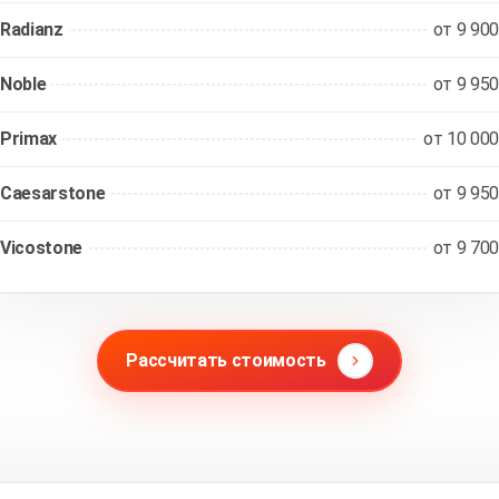
Radianz
от 9 900
Noble
от 9 950
Primax
от 10 000
Caesarstone
от 9 950
Vicostone
от 9 700
Рассчитать стоимость