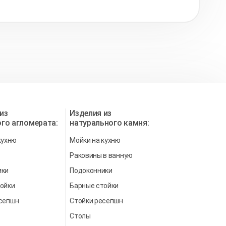
из
Изделия из
го агломерата:
натурального камня:
кухню
Мойки на кухню
Раковины в ванную
ики
Подоконники
ойки
Барные стойки
есепшн
Стойки ресепшн
Столы