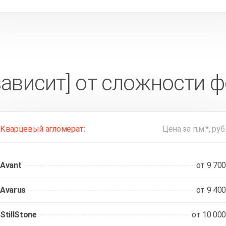
зависит] от сложности 
Кварцевый агломерат:
Цена за п.м.*, руб.
Avant
от 9 700
Avarus
от 9 400
StillStone
от 10 000