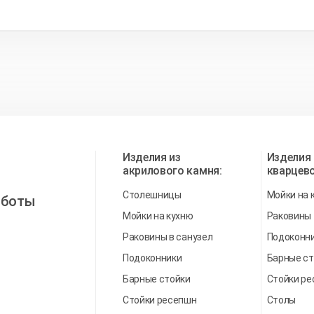
Изделия из
Изделия 
акрилового камня:
кварцево
Столешницы
Мойки на 
аботы
Мойки на кухню
Раковины
Раковины в санузел
Подоконн
Подоконники
Барные ст
Барные стойки
Стойки р
Стойки ресепшн
Столы