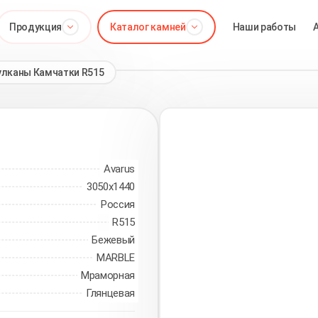
Продукция
Каталог камней
Наши работы
улканы Камчатки R515
Avarus
3050х1440
Россия
R515
Бежевый
MARBLE
Мраморная
Глянцевая